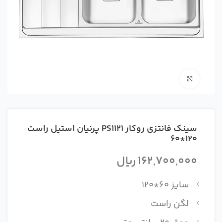
بزرگنمایی تصویر
سينک فانتزي روکار PS1121 پرنيان استيل راست
120*60
162,700,000
ریال
سایز 60*120
لگن راست