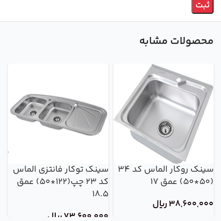
محصولات مشابه
سینک روکار الماس کد 34
سینک توکار فانتزی الماس
س
(50*50) عمق 17
کد 23 چپ(122*50) عمق
18.5
(122*50) عمق 6/5
38,600,000
ریال
73,600,000
ریال
0