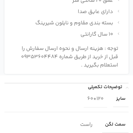
عمق 20 سانتی متر
دارای عایق صدا
بسته بندی مقاوم و نایلون شیرینگ
10 سال گارانتی
توجه : هزینه ارسال و نحوه ارسال سفارش را
قبل از خرید از طریق شماره 09353604484
استعلام بگیرید .
توضیحات تکمیلی
120*60
سایز
راست
سمت لگن