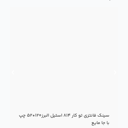
سینک فانتزی تو کار 814 استیل البرز120*52 چپ
با جا مایع