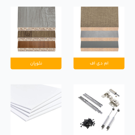
ام دی اف
نئوپان