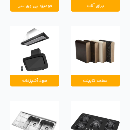
یراق آلات
فومیزه پی وی سی
صفحه کابینت
هود آشپزخانه