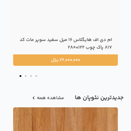
ام دی اف هایگلاس 16 میل سفید سوپر مات کد
817 پاک چوب 122×280
76,000,000
ریال
جدیدترین نئوپان ها
مشاهده همه