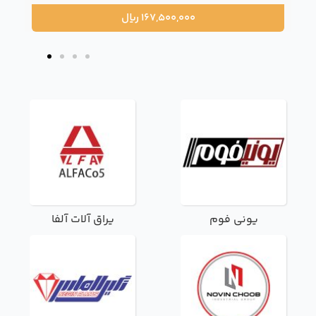
167,500,000
ریال
یونی فوم
یراق آلات آلفا