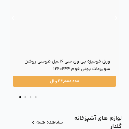
ورق فومیزه پی وی سی 16میل طوسی روشن
سوپرمات یونی فوم 244×122
46,500,000
ریال
لوازم های آشپزخانه
مشاهده همه
گلدار