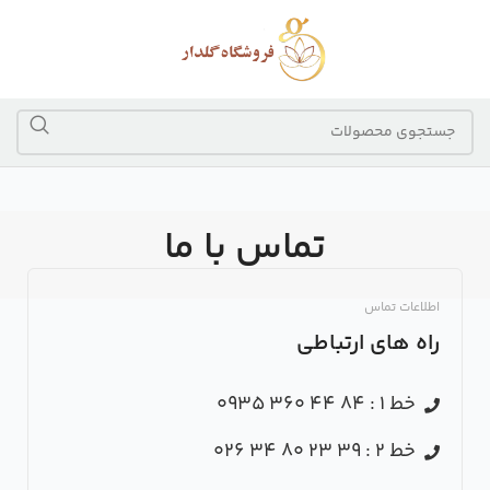
تماس با ما
اطلاعات تماس
راه های ارتباطی
خط 1 : 84 44 360 0935
خط 2 : 39 23 80 34 026