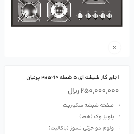
بزرگنمایی تصویر
اجاق گاز شیشه ای 5 شعله PB5210 پرنیان
250,000,000
ریال
صفحه شیشه سکوریت
پلوپز وک (wok)
ولوم دو جزئی نسوز (باکالیت)