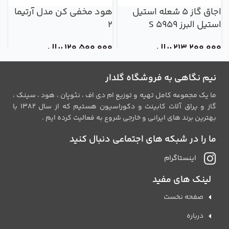
اجاق گاز 5 شعله استیل
هود مخفی کن مدل آرتیما
استیل البرز S 5959
2
08
213,200,000
ریال
120,500,000
ریال
0
نیم نگاهی به فروشگاه گلدار
ما یک مجموعه کامل تهیه و توزیع ام دی اف ، نئوپان ، هود ، سینک ،
گاز و یراق آلات کابینت و دکوراسیون هستیم که از سال 1382 با
بهترین برند های ایرانی و خارجی شروع به فعالیت کرده ایم .
ما را در شبکه های اجتماعی دنبال کنید
اینستاگرام
لینک های مفید
صفحه نخست
درباره