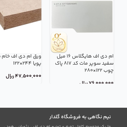
ام دی اف هایگلاس 16 میل
سفید سوپر مات کد 817 پاک
پویا 244×122
چوب 122×280
47,500,000
ریال
76,000,000
ریال
نیم نگاهی به فروشگاه گلدار
ما یک مجموعه کامل تهیه و توزیع ام دی اف ، نئوپان ، هود ،