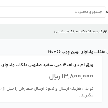
ا
اق گاز
هود آشپزخانه
سینک ظرفشویی
ورق ام دی اف 16 میل سفید صابونی آفکات واناچای نوین چوب 366×61
13,800,000
ریال
بگیرید .