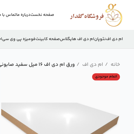
صفحه نخست
درباره ما
تماس با م
ام دی اف
نئوپان
ام دی اف هایگلاس
صفحه کابینت
فومیزه پی وی سی
اج
خانه
ام دی اف
ورق ام دی اف 16 میل سفید صابونی آفکات واناچای نوین چوب 366×61
اتمام موجودی