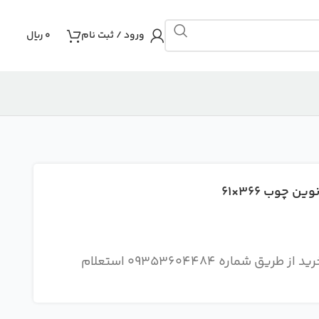
ورود / ثبت نام
0
ریال
توجه : هزینه ارسال و نحوه ارسال سفارش را قبل از خرید از طریق شماره 09353604484 استعلام