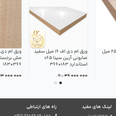
ورق ام دی اف خام 25 میل
ورق ام دی اف 16 میل سفید
صابونی آرین سینا s65
مش برجسته
استاندارد 183×366
366×183
36,000,000
ریال
93,000,000
لینک های مفید
راه های ارتباطی
صفحه نخست
خط 1 : 84 44 360 0935