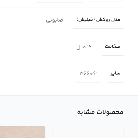
صابونی
مدل روکش (فینیش)
16 میل
ضخامت
61*366
سایز
محصولات مشابه