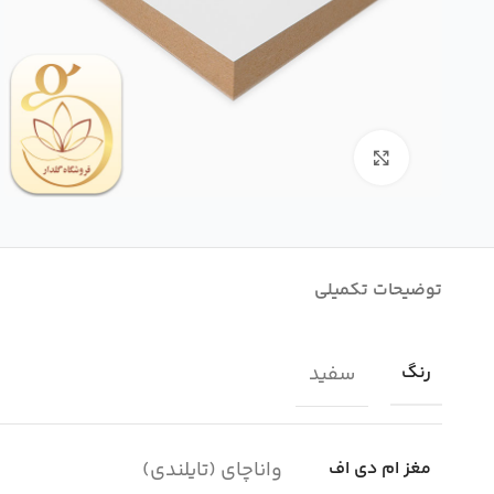
بزرگنمایی تصویر
توضیحات تکمیلی
سفید
رنگ
واناچای (تایلندی)
مغز ام دی اف