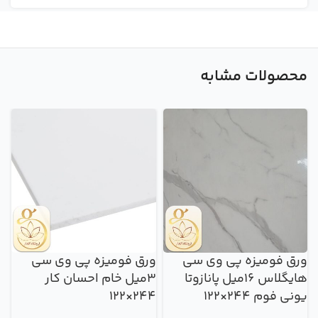
محصولات مشابه
ورق فومیزه پی وی سی
ورق فومیزه پی وی سی
و
هایگلاس 16میل پانازوتا
3میل خام احسان کار
یونی فوم 244×122
244×122
س
22