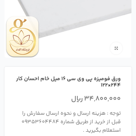
بزرگنمایی تصویر
ورق فومیزه پی وی سی 16 میل خام احسان کار
244×122
34,800,000
ریال
توجه : هزینه ارسال و نحوه ارسال سفارش را
قبل از خرید از طریق شماره 09353604484
استعلام بگیرید .