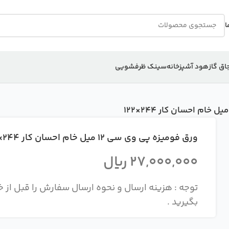
ا
اق گاز
هود آشپزخانه
سینک ظرفشویی
ورق فومیزه پی وی سی 12 میل خام احسان کار 244×122
27,000,000
ریال
بگیرید .