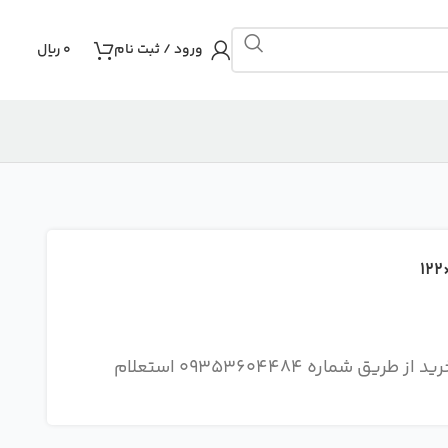
ورود / ثبت نام
0
ریال
توجه : هزینه ارسال و نحوه ارسال سفارش را قبل از خرید از طریق شماره 09353604484 استعلام