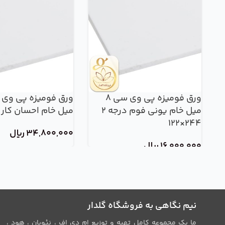
ورق فومیزه پی وی سی 8
میل خام یونی فوم درجه 2
میل خام احسان کار 244×122
244×122
34,800,000
ریال
16,000,000
ریال
نیم نگاهی به فروشگاه گلدار
ما یک مجموعه کامل تهیه و توزیع ام دی اف ، نئوپان ، هود ،