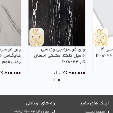
ورق فومیزه پی وی سی 16
ورق فومیزه پی وی سی
ورق فومیز
16میل کلکته مشکی احسان
کار 244×122
یونی فوم 244×122
46,500,000
ریال
46,500,000
لینک های مفید
راه های ارتباطی
صفحه نخست
خط 1 : 84 44 360 0935