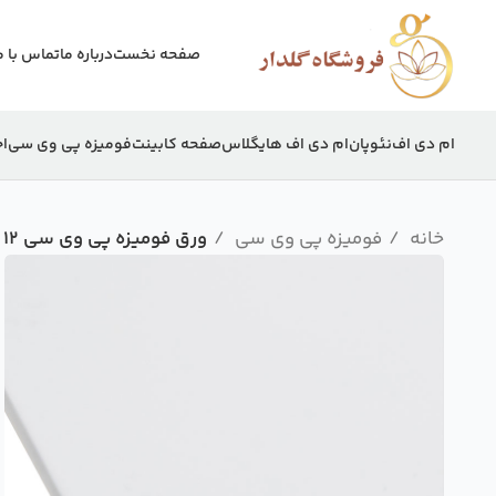
صفحه نخست
درباره ما
تماس با م
ام دی اف
نئوپان
ام دی اف هایگلاس
صفحه کابینت
فومیزه پی وی سی
اج
خانه
فومیزه پی وی سی
ورق فومیزه پی وی سی 12 میل خام احسان کار 244×122