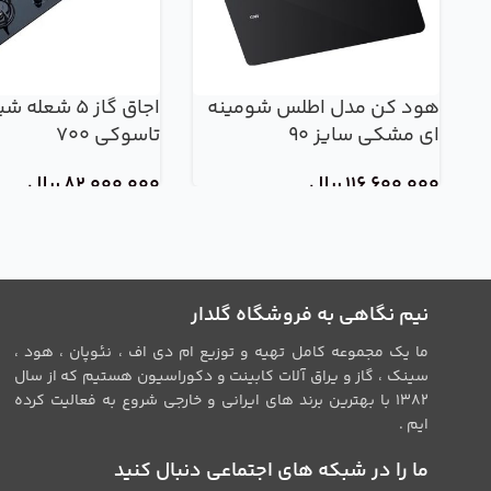
هود کن مدل اطلس شومینه
اجاق گاز 5 شعل
ای مشکی سایز 90
تاسوکی 700
116,600,000
ریال
82,000,000
ریال
نیم نگاهی به فروشگاه گلدار
ما یک مجموعه کامل تهیه و توزیع ام دی اف ، نئوپان ، هود ،
سینک ، گاز و یراق آلات کابینت و دکوراسیون هستیم که از سال
1382 با بهترین برند های ایرانی و خارجی شروع به فعالیت کرده
ایم .
ما را در شبکه های اجتماعی دنبال کنید