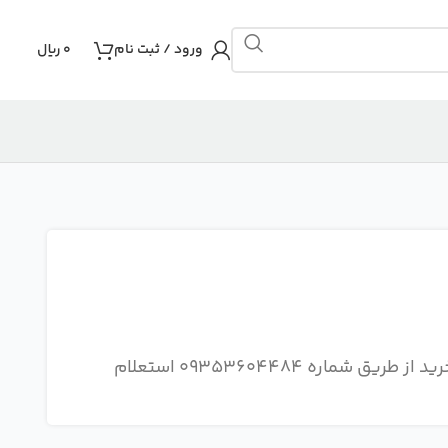
ورود / ثبت نام
0
ریال
توجه : هزینه ارسال و نحوه ارسال سفارش را قبل از خرید از طریق شماره 09353604484 استعلام