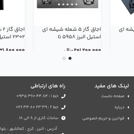
ه شیشه ای
اجاق گاز 5 شعله شیشه ای
استیل البرز G 5958
2302 استیل البرز
201,200,000
ریال
31,800,000
لینک های مفید
راه های ارتباطی
صفحه نخست
خط 1 : 84 44 360 0935
درباره
خط 2 : 39 23 80 34 026
ساعات کاری از 8 الی 18
قوانین و حریم خصوصی
آدرس : البرز ، کرج ، کمالشهر ، بل