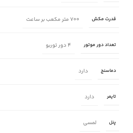
700 متر مکعب بر ساعت
قدرت مکش
4 دور توربو
تعداد دور موتور
دارد
دماسنج
دارد
تایمر
لمسی
پنل