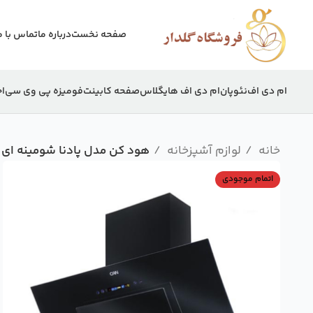
صفحه نخست
درباره ما
تماس با م
ام دی اف
نئوپان
ام دی اف هایگلاس
صفحه کابینت
فومیزه پی وی سی
اج
خانه
لوازم آشپزخانه
هود کن مدل پادنا شومینه ای م
اتمام موجودی