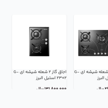
اجاق گاز 5 شعله شیشه ای G-
اجاق گاز 2 شعله شیشه ای G-
هود
2302 استیل البرز
07
2
ریال
131,800,000
ریال
000