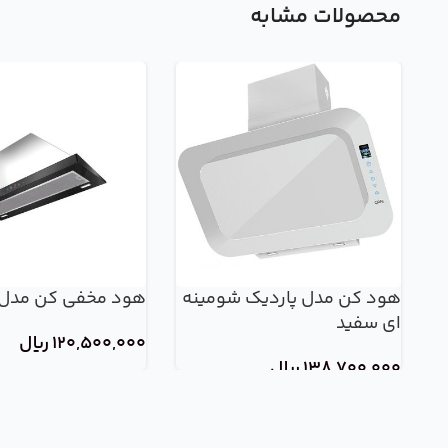
محصولات مشابه
هود کن مدل پاردیک شومینه
هود مخفی کن مدل آر
ای سفید
120,500,000
ریال
138,700,000
ریال