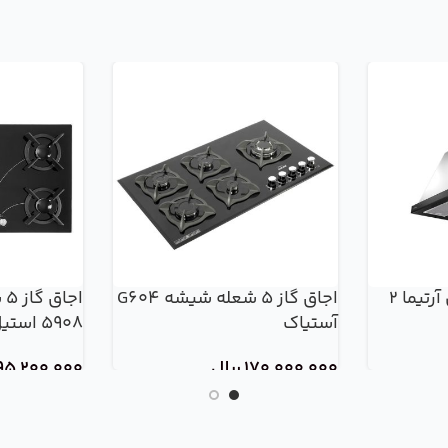
تیما 2
اجاق گاز 5 شعله شیشه G604
آستیاک
5908 استیل البرز
170,000,000
ریال
95,200,000