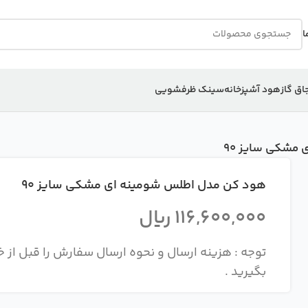
ا
اق گاز
هود آشپزخانه
سینک ظرفشویی
مشکی سایز 90
هود کن مدل اطلس شومینه ای مشکی سایز 90
116,600,000
ریال
بگیرید .