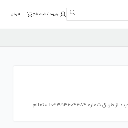
ورود / ثبت نام
0
ریال
توجه : هزینه ارسال و نحوه ارسال سفارش را قبل از خرید از طریق شماره 09353604484 استعلام