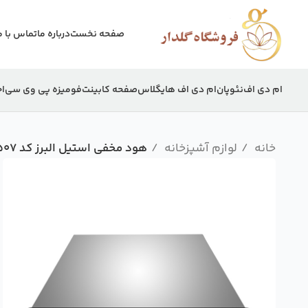
صفحه نخست
درباره ما
تماس با م
ام دی اف
نئوپان
ام دی اف هایگلاس
صفحه کابینت
فومیزه پی وی سی
اج
خانه
لوازم آشپزخانه
هود مخفی استیل البرز کد SA507