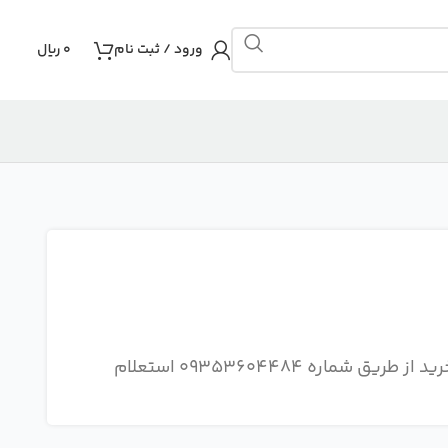
ورود / ثبت نام
0
ریال
توجه : هزینه ارسال و نحوه ارسال سفارش را قبل از خرید از طریق شماره 09353604484 استعلام