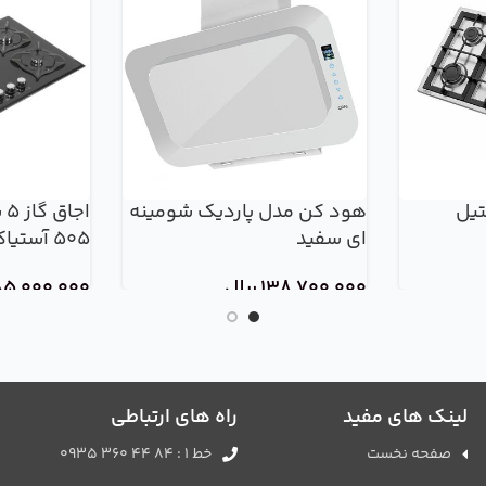
 استیل
هود کن مدل پاردیک شومینه
ای سفید
505 آستیاک
138,700,000
ریال
85,000,000
لینک های مفید
راه های ارتباطی
صفحه نخست
خط 1 : 84 44 360 0935