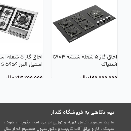
اجاق گاز 5 شعله شیشه G604
اجاق گاز 5 شعله
آستیاک
استیل البرز S 5959
170,000,000
ریال
213,200,000
ریال
نیم نگاهی به فروشگاه گلدار
ما یک مجموعه کامل تهیه و توزیع ام دی اف ، نئوپان ، هود ،
سینک ، گاز و یراق آلات کابینت و دکوراسیون هستیم که از سال