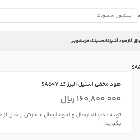
ا
اق گاز
هود آشپزخانه
سینک ظرفشویی
هود مخفی استیل البرز کد SA507
160,800,000
ریال
بگیرید .