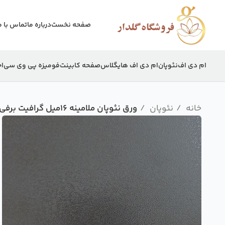
صفحه نخست
درباره ما
تماس با م
ام دی اف
نئوپان
ام دی اف هایگلاس
صفحه کابینت
فومیزه پی وی سی
اج
خانه
نئوپان
ورق نئوپان ملامینه 16میل گرافیت برفی گلستان 210×280