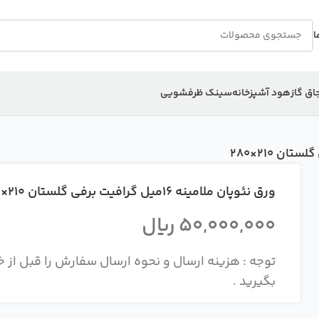
ا
اق گاز
هود آشپزخانه
سینک ظرفشویی
ورق نئوپان ملامینه 16میل گرافیت برفی گلستان 210×280
50,000,000
ریال
بگیرید .