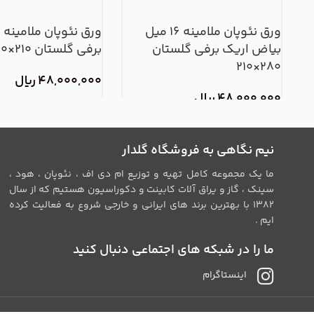
ورق نئوپان ملامینه 16 میل
ورق نئوپان ملامینه 
بیاض اریک برفی گلستان
برفی گلستان 210×280
280×210
48,000,000
ریال
48,000,000
ریال
نیم نگاهی به فروشگاه گلدار
ما یک مجموعه کامل تهیه و توزیع ام دی اف ، نئوپان ، هود ،
سینک ، گاز و یراق آلات کابینت و دکوراسیون هستیم که از سال
1382 با بهترین برند های ایرانی و خارجی شروع به فعالیت کرده
ایم .
ما را در شبکه های اجتماعی دنبال کنید
اینستاگرام