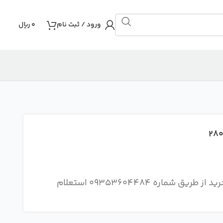
ورود / ثبت نام
0
ریال
توجه : هزینه ارسال و نحوه ارسال سفارش را قبل از خرید از طریق شماره 09353604484 استعلام