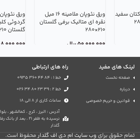
کتان سفید
ورق نئوپان ملامینه 16 میل
نقره ای متالیک برفی گلستان
گردوئی کلی
210×280
گلستان 210×280
50,000,000
ریال
8,000,000
لینک های مفید
راه های ارتباطی
صفحه نخست
خط 1 : 84 44 360 0935
درباره
خط 2 : 39 23 80 34 026
ساعات کاری از 8 الی 18
قوانین و حریم خصوصی
آدرس : البرز ، کرج ، کمالشهر ، بل
نرسیده به ظفر 21 ، بعد از 
گلدار
تمام حقوق برای
وب سایت ام دی اف گلدار
محفوظ است.