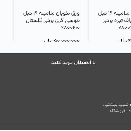
ورق نئوپان ملامینه 16 میل
ورق نئوپان ملامینه 16 میل
اف تیره برفی
طوسی گری برفی گلستان
گوف
210×280
00
4
ریال
50,000,000
ریال
با اطمینان خرید کنید
وار شهید بهشتی ،
بانک رفاه ، فروشگاه