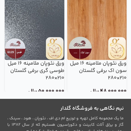
ورق نئوپان ملامینه 16 میل
ورق نئوپان ملامینه 16 میل
سون اک برفی گلستان
طوسی گری برفی گلستان
ش
80
210×280
210×280
48,000,000
ریال
50,000,000
ریال
0
نیم نگاهی به فروشگاه گلدار
ما یک مجموعه کامل تهیه و توزیع ام دی اف ، نئوپان ، هود ، سینک ،
گاز و یراق آلات کابینت و دکوراسیون هستیم که از سال 1382 با