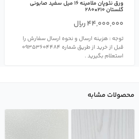
ورق نئوپان ملامینه 16 میل سفید صابونی
گلستان 210×280
44,000,000
ریال
توجه : هزینه ارسال و نحوه ارسال سفارش را
قبل از خرید از طریق شماره 09353604484
استعلام بگیرید .
محصولات مشابه