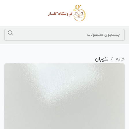
خانه
نئوپان