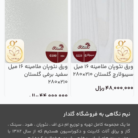
ورق نئوپان ملامینه 16 میل
ورق نئوپان ملامینه 16 میل
سیبولارچ گلستان 210×280
سفید برفی گلستان
ن
210×280
گل
48,000,000
ریال
44,000,000
ریال
0
نیم نگاهی به فروشگاه گلدار
ما یک مجموعه کامل تهیه و توزیع ام دی اف ، نئوپان ، هود ، سینک ،
گاز و یراق آلات کابینت و دکوراسیون هستیم که از سال 1382 با