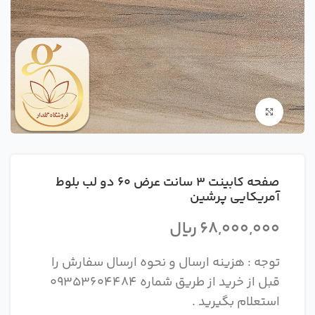
بزرگنمایی تصویر
صفحه کابینت 3 سانت عرض 60 دو لب بلوط
آمریکایی پرشین
68,000,000
ریال
توجه : هزینه ارسال و نحوه ارسال سفارش را
قبل از خرید از طریق شماره 09353604484
استعلام بگیرید .