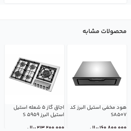
محصولات مشابه
هود مخفی استیل البرز کد
اجاق گاز 5 شعله استیل
ه
SA507
استیل البرز S 5959
2
160,800,000
ریال
213,200,000
ریال
0