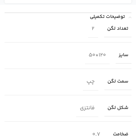
توضیحات تکمیلی
2
تعداد لگن
120*50
سایز
چپ
سمت لگن
فانتزی
شکل لگن
0.7
ضخامت