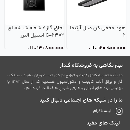
هود مخفی کن مدل آرتیما
اجاق گاز 2 شعله شیشه ای
ه
2
G-2302 استیل البرز
ش
120,500,000
ریال
131,800,000
ریال
0
نیم نگاهی به فروشگاه گلدار
ما یک مجموعه کامل تهیه و توزیع ام دی اف ، نئوپان ، هود ، سینک ،
گاز و یراق آلات کابینت و دکوراسیون هستیم که از سال 1382 با
بهترین برند های ایرانی و خارجی شروع به فعالیت کرده ایم .
ما را در شبکه های اجتماعی دنبال کنید
اینستاگرام
لینک های مفید