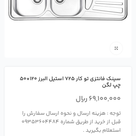
بزرگنمایی تصویر
سینک فانتزی تو کار 725 استیل البرز 120*50
چپ لگن
69,100,000
ریال
توجه : هزینه ارسال و نحوه ارسال سفارش را
قبل از خرید از طریق شماره 09353604484
استعلام بگیرید .