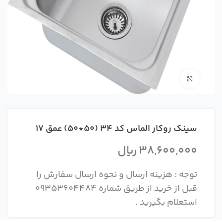
بزرگنمایی تصویر
سینک روکار الماس کد 34 (50*50) عمق 17
38,600,000
ریال
توجه : هزینه ارسال و نحوه ارسال سفارش را
قبل از خرید از طریق شماره 09353604484
استعلام بگیرید .