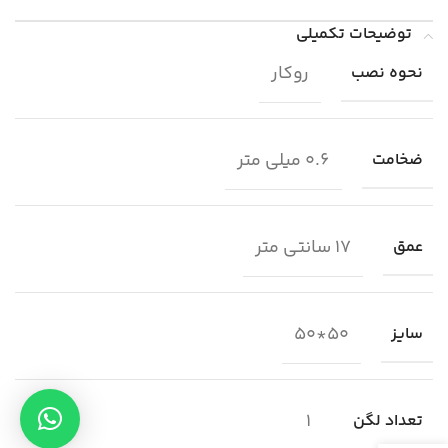
توضیحات تکمیلی
روکار
نحوه نصب
0.6 میلی متر
ضخامت
17 سانتی متر
عمق
50*50
سایز
1
تعداد لگن