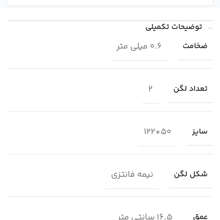
توضیحات تکمیلی
0.6 میلی متر
ضخامت
2
تعداد لگن
50*122
سایز
نیمه فانتزی
شکل لگن
16.5 سانتی متر
عمق