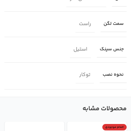
راست
سمت لگن
استیل
جنس سینک
توکار
نحوه نصب
محصولات مشابه
اتمام موجودی