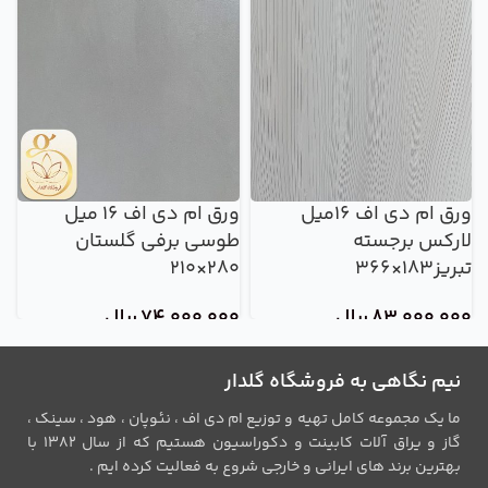
ورق ام دی اف 16میل
ورق ام دی اف 16 میل
لارکس برجسته
طوسی برفی گلستان
س
تبریز183×366
280×210
s65 ا
83,000,000
ریال
74,000,000
ریال
0
نیم نگاهی به فروشگاه گلدار
ما یک مجموعه کامل تهیه و توزیع ام دی اف ، نئوپان ، هود ، سینک ،
گاز و یراق آلات کابینت و دکوراسیون هستیم که از سال 1382 با
بهترین برند های ایرانی و خارجی شروع به فعالیت کرده ایم .