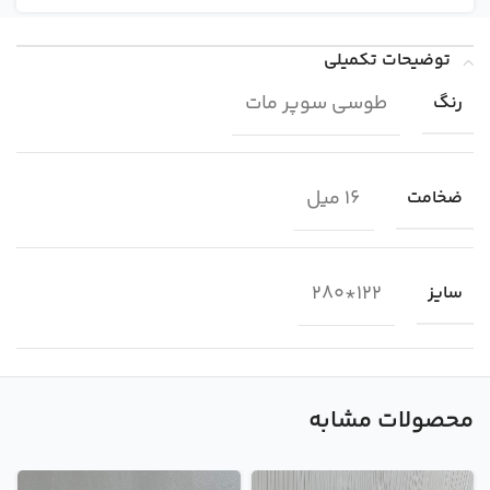
توضیحات تکمیلی
طوسی سوپر مات
رنگ
16 میل
ضخامت
122*280
سایز
محصولات مشابه