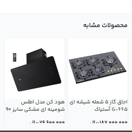
محصولات مشابه
اجاق گاز 5 شعله شیشه ای
هود کن مدل اطلس
ه
G-665 آستیاک
شومینه ای مشکی سایز 90
ش
187,000,000
ریال
116,600,000
ریال
0