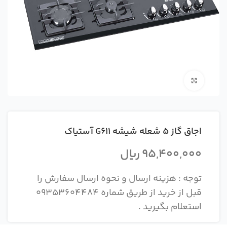
بزرگنمایی تصویر
اجاق گاز 5 شعله شیشه G611 آستیاک
95,400,000
ریال
توجه : هزینه ارسال و نحوه ارسال سفارش را
قبل از خرید از طریق شماره 09353604484
استعلام بگیرید .