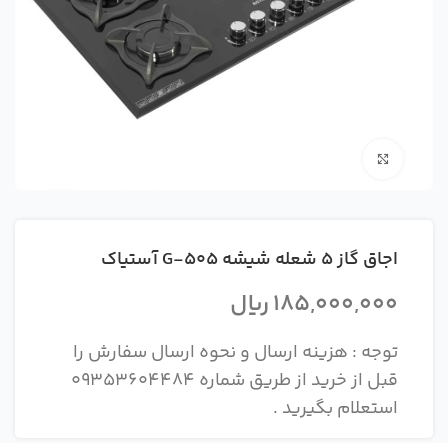
بزرگنمایی تصویر
اجاق گاز 5 شعله شیشه G-505 آستیاک
185,000,000
ریال
توجه : هزینه ارسال و نحوه ارسال سفارش را
قبل از خرید از طریق شماره 09353604484
استعلام بگیرید .