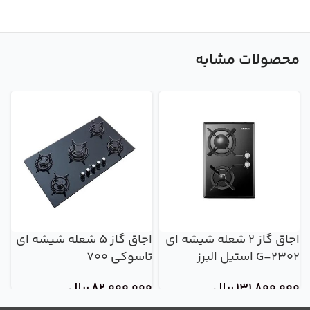
محصولات مشابه
اجاق گاز 2 شعله شیشه ای
اجاق گاز 5 شعله شیشه ای
G-2302 استیل البرز
تاسوکی 700
ش
131,800,000
ریال
82,000,000
ریال
0