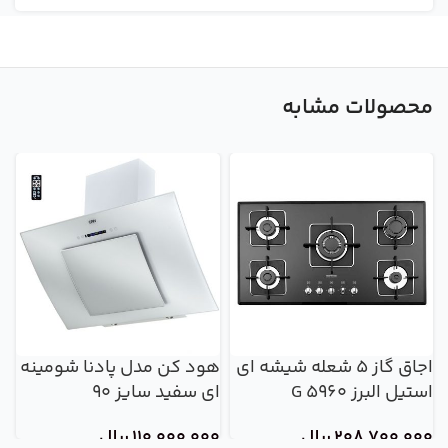
محصولات مشابه
اجاق گاز 5 شعله شیشه ای
هود کن مدل پادنا شومینه
استیل البرز G 5960
ای سفید سایز 90
10
208,700,000
ریال
110,000,000
ریال
0