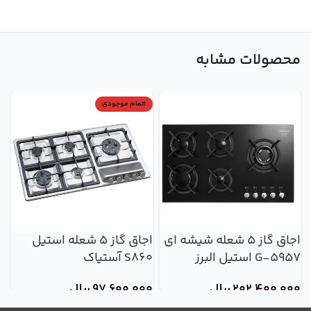
محصولات مشابه
اتمام موجودی
اجاق گاز 5 شعله شیشه ای
اجاق گاز 5 شعله استیل
G-5957 استیل البرز
S860 آستیاک
08
202,400,000
ریال
97,600,000
ریال
0