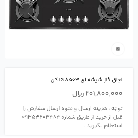
بزرگنمایی تصویر
اجاق گاز شیشه ای IG 8503 کن
201,800,000
ریال
توجه : هزینه ارسال و نحوه ارسال سفارش را
قبل از خرید از طریق شماره 09353604484
استعلام بگیرید .